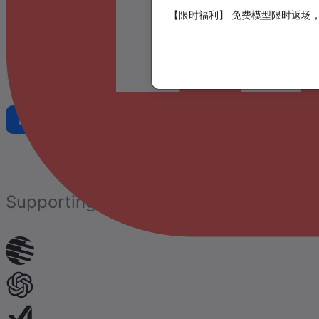
【限时福利】 免费模型限时返场，
Better price, better stability, no subscription req
Get Key
Documentation
Supporting various LLM providers