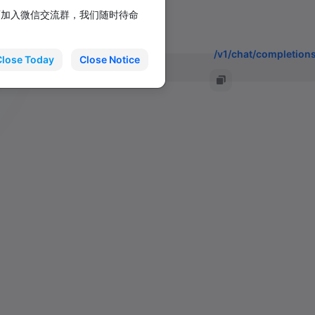
/v1/audio/transcription
面加入微信交流群，我们随时待命
/v1/audio/translations
/v1/chat/completion
Close Today
Close Notice
/v1/responses
/v1/responses/compac
/v1/messages
/v1beta/models
/v1/embeddings
/v1/rerank
/v1/images/generation
/v1/images/edits
/v1/images/variations
/v1/audio/speech