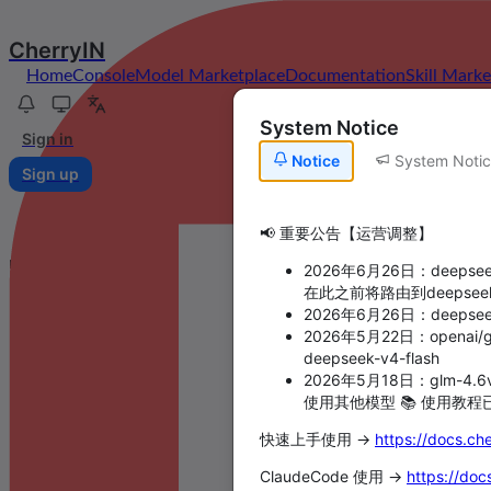
CherryIN
Home
Console
Model Marketplace
Documentation
Skill Mark
System Notice
Sign in
Notice
System Noti
Sign up
📢 重要公告【运营调整】
The Unified
2026年6月26日：deepseek
在此之前将路由到deepseek-v
2026年6月26日：deepseek
2026年5月22日：openai/gp
LLM API Gat
deepseek-v4-flash
2026年5月18日：glm-4.6
使用其他模型 📚 使用教程已上
快速上手使用 →
https://docs.ch
ClaudeCode 使用 →
https://doc