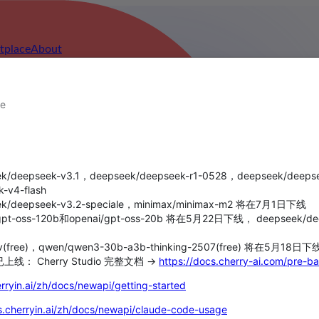
etplace
About
ce
/deepseek-v3.1，deepseek/deepseek-r1-0528，deepseek/de
4-flash
/deepseek-v3.2-speciale，minimax/minimax-m2 将在7月1日下线
t-oss-120b和openai/gpt-oss-20b 将在5月22日下线， deepseek/dee
eway
v(free)，qwen/qwen3-30b-a3b-thinking-2507(free) 将
线： Cherry Studio 完整文档 →
https://docs.cherry-ai.com/pre-ba
erryin.ai/zh/docs/newapi/getting-started
s.cherryin.ai/zh/docs/newapi/claude-code-usage