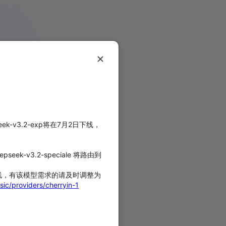
/v1/chat/completions
/v1/responses
/v1/responses/compac
/v1/messages
/v1beta/models
/v1/embeddings
epseek-v3.2-exp将在7月2日下线，
/v1/rerank
pseek-v3.2-speciale 将路由到
/v1/images/generation
/v1/images/edits
在5月18日下线，有该模型需求的请及时调整为
sic/providers/cherryin-1
/v1/images/variations
/v1/audio/speech